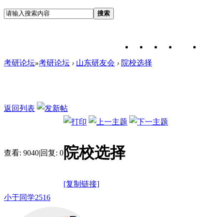
搜索
考研论坛
»
考研论坛
›
山东研友会
›
院校选择
返回列表
院校选择
查看:
9040
|
回复:
0
[复制链接]
小于同学2516