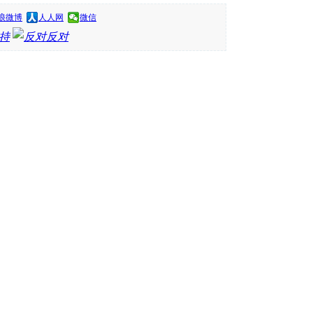
浪微博
人人网
微信
持
反对