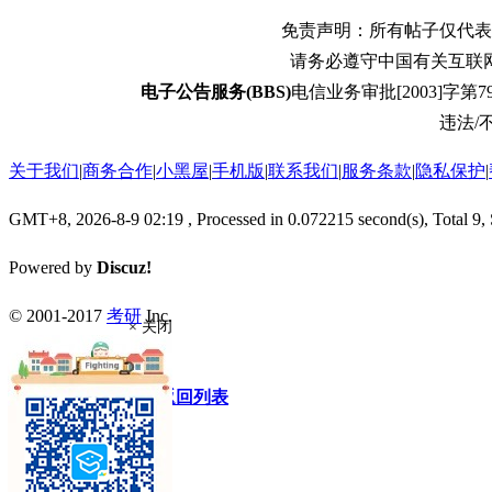
免责声明：所有帖子仅代表
请务必遵守中国有关互联
电子公告服务(BBS)
电信业务审批[2003]字第79
违法/不
关于我们
|
商务合作
|
小黑屋
|
手机版
|
联系我们
|
服务条款
|
隐私保护
|
GMT+8, 2026-8-9 02:19
, Processed in 0.072215 second(s), Total 9,
Powered by
Discuz!
© 2001-2017
考研
Inc.
× 关闭
快速回复
返回顶部
返回列表