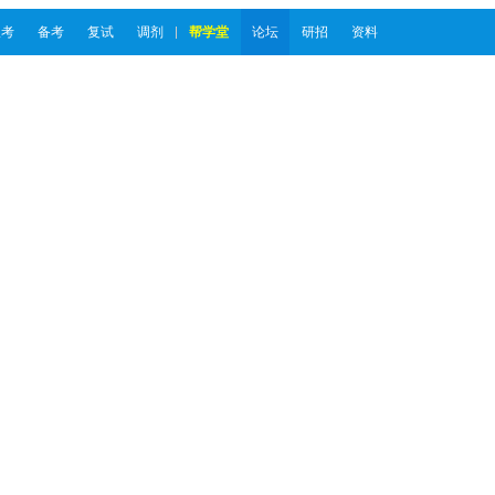
报考
备考
复试
调剂
帮学堂
论坛
研招
资料