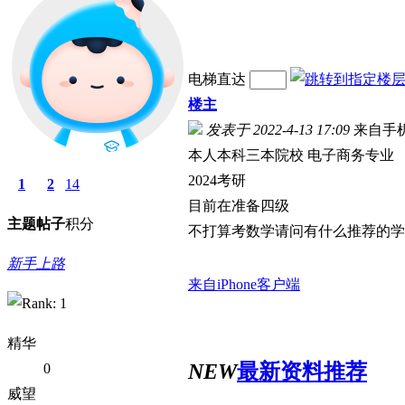
电梯直达
楼主
发表于 2022-4-13 17:09
来自手
本人本科三本院校 电子商务专业
2024考研
1
2
14
目前在准备四级
主题
帖子
积分
不打算考数学请问有什么推荐的学
新手上路
来自iPhone客户端
精华
NEW
最新资料推荐
0
威望