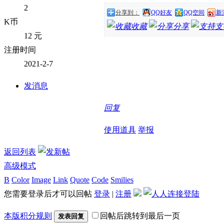
2
分享到：
QQ好友
QQ空间
新
K币
收藏
分享
支
12 元
注册时间
2021-2-7
发消息
回复
使用道具
举报
返回列表
高级模式
B
Color
Image
Link
Quote
Code
Smilies
您需要登录后才可以回帖
登录
|
注册
本版积分规则
回帖后跳转到最后一页
发表回复