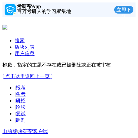
考研帮App
立即下
百万考研人的学习聚集地
载
搜索
版块列表
用户信息
抱歉，指定的主题不存在或已被删除或正在被审核
[ 点击这里返回上一页 ]
|
报考
|
备考
|
研招
|
论坛
|
复试
|
调剂
电脑版
|
考研帮客户端