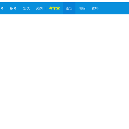
报考
备考
复试
调剂
帮学堂
论坛
研招
资料