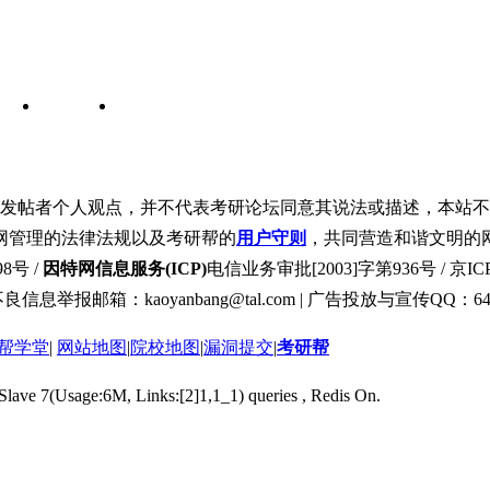
发帖者个人观点，并不代表考研论坛同意其说法或描述，本站不
网管理的法律法规以及考研帮的
用户守则
，共同营造和谐文明的
8号 /
因特网信息服务(ICP)
电信业务审批[2003]字第936号 / 京ICP
良信息举报邮箱：kaoyanbang@tal.com | 广告投放与宣传QQ：649
帮学堂
|
网站地图
|
院校地图
|
漏洞提交
|
考研帮
 Slave 7(Usage:6M, Links:[2]1,1_1) queries , Redis On.