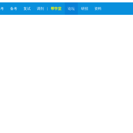
报考
备考
复试
调剂
帮学堂
论坛
研招
资料