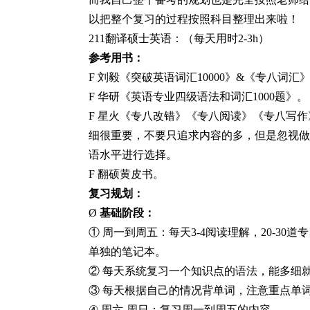
以把整个复习的过程按照科目整理出来啦！
211
翻译硕士英语：（每天用时
2-3h）
参考用书：
F
刘毅《突破英语词汇
10000
》
&《专八词汇
F
华研《英语专业四级语法和词汇
1000题》。
F
星火《专八改错》《专八阅读》《专八写作
细很重要，不要只追求内容的多，但是忽视做
语水平进行选择。
F 翻硕黄皮书。
复习规划：
Ø
基础阶段：
① 周一到周五：
每天
3-4阅读理解，20-
单独的笔记本。
② 每天系统复习一个知识点的语法，能多细
③ 每天根据自己的情况背单词，注意重点单
④
周六
-周日：复习周一到周五的内容。