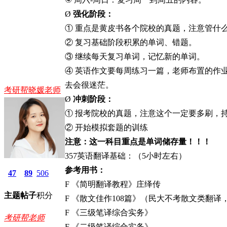
Ø
强化阶段：
① 重点是黄皮书各个院校的真题，注意管什
② 复习基础阶段积累的单词、错题。
③ 继续每天复习单词，记忆新的单词。
④ 英语作文要每周练习一篇，老师布置的作
去会很迷茫。
考研帮晓媛老师
Ø
冲刺阶段：
① 报考院校的真题，注意这个一定要多刷，
② 开始模拟套题的训练
注意：这一科目重点是单词储存量！！！
357
英语翻译基础：（
5小时左右）
参考用书：
47
89
506
F 《简明翻译教程》庄绎传
主题
帖子
积分
F
《散文佳作
108篇》（民大不考散文类翻译
F 《三级笔译综合实务》
考研帮老师
F 《二级笔译综合实务》