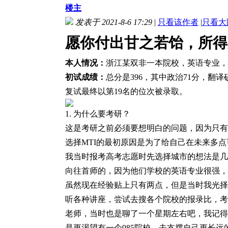
楼主
发表于 2021-8-6 17:29
|
只看该作者
|
只看大
愿你付出甘之若饴，所得
本人情况：
浙江某双非一本院校，英语专业，
初试成绩：
总分是396，其中政治71分，翻译
复试最终以第
19名的位次被录取。
1. 为什么要考研？
这是考研之前必须要想明白的问题，因为只有
选择
MTI的最初原因是为了给自己在未来多
我当时报考高考志愿时先选择城市的想法是几
向往首师的，因为他们学校的英语专业很强，但
虽然现在经验贴上只有两点，但是当时我光择
听各种讲座，尝试去搜各个院校的报录比，考
老师，当时也是聊了一个星期左右吧，我记得
是更渴望有一个985院校，去支撑自己更长