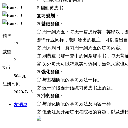
F 翻硕黄皮书
复习规划：
Ø
基础阶段：
① 周一到周五：每天一篇汉译英，英译汉，
精华
翻译作业同样，老师给出的批注，可以看出自
12
② 周六周日：复习周一到周五的练习内容。
威望
③ 刷黄皮书那一套中的词条那本书，每天背
2
④ 另外每天可以积累实时热词，当然大家也
K币
Ø
强化阶段：
504 元
① 与基础阶段的学习方法一样。
注册时间
② 这一阶段要开始练习黄皮书上的题。
2020-7-13
Ø
冲刺阶段：
① 与强化阶段的学习方法及内容一样
发消息
② 但要注意开始练报考院校的真题，以及进