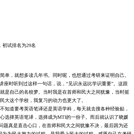
，初试排名为
29名
简单，就想多读几年书。同时呢，也想通过考研来证明自己。
讲座时听到过这样一句话，说，“见识永远比学识重要”。这跟
就是自己的名校梦。当时我是在首师和民大之间犹豫，当时挺
了民大这个学校，我复习的动力也更大了。
不知道要考英语笔译还是英语学科，每天就去搜各种经验贴，
心选择英语笔译，选择成为
MTI的一份子。而后就认识了晓媛
种问题真是直击心口，在首师和民大之间犹豫不决，最后因为还
，因为为民大努力的过程，是我爱上民大的过程，感恩自己在考研