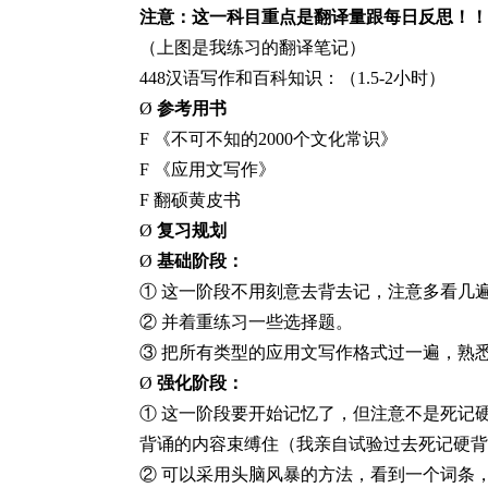
注意：这一科目重点是翻译量跟每日反思！！
（上图是我练习的翻译笔记）
448
汉语写作和百科知识：（
1.5-2
小时）
Ø
参考用书
F
《不可不知的
2000个文化常识》
F 《应用文写作》
F 翻硕黄皮书
Ø
复习规划
Ø
基础阶段：
① 这一阶段不用刻意去背去记，注意多看几
② 并着重练习一些选择题。
③ 把所有类型的应用文写作格式过一遍，熟
Ø
强化阶段：
① 这一阶段要开始记忆了，但注意不是死记
背诵的内容束缚住（我亲自试验过去死记硬背
② 可以采用头脑风暴的方法，看到一个词条