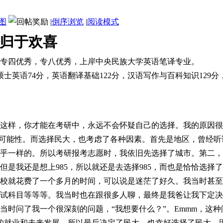
图
|
倒序浏览
|
阅读模式
归于欢喜
专四优秀，专八优秀，上岸中央民族大学英语笔译专业。
硕士英语74分，英语翻译基础122分，汉语写作与百科知识129分
这样，你才能在考研中，永远不会怀疑自己的选择。我的原因很
点可能性。而选择民大，也考虑了各种因素。首先是地区，曾经听
乎一样的。所以考研报考志愿时，我依旧先选择了城市。第二，
是我还是想上985
，所以就还是去选择
985，而也是恰恰选择
校就花费了一个多月的时间，可以说是迷茫了好久。我当时甚至
试科目等等等。
我当时也在跟很多人聊，最终是我爸让我下定决
当时问了我一个很深刻的问题，“我想要什么？”。Emmm，这
远的就业和未来发展，所以最后决定了民大。也幸好选择了民大