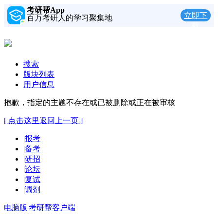
考研帮App
立即下
百万考研人的学习聚集地
载
搜索
版块列表
用户信息
抱歉，指定的主题不存在或已被删除或正在被审核
[ 点击这里返回上一页 ]
|
报考
|
备考
|
研招
|
论坛
|
复试
|
调剂
电脑版
|
考研帮客户端