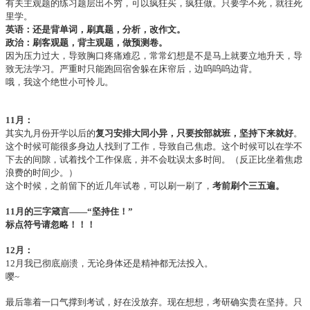
有关主观题的练习题层出不穷，可以疯狂买，疯狂做。只要学不死，就往死
里学。
英语：还是背单词，刷真题，分析，改作文。
政治：刷客观题，背主观题，做预测卷。
因为压力过大，导致胸口疼痛难忍，常常幻想是不是马上就要立地升天，导
致无法学习。严重时只能跑回宿舍躲在床帘后，边呜呜呜边背。
哦，我这个绝世小可怜儿。
11月：
其实九月份开学以后的
复习安排大同小异，只要按部就班，坚持下来就好
。
这个时候可能很多身边人找到了工作，导致自己焦虑。这个时候可以在学不
下去的间隙，试着找个工作保底，并不会耽误太多时间。（反正比坐着焦虑
浪费的时间少。）
这个时候，之前留下的近几年试卷，可以刷一刷了，
考前刷个三五遍。
11月的三字箴言——“坚持住！”
标点符号请忽略！！！
12月：
12月我已彻底崩溃，无论身体还是精神都无法投入。
嘤~
最后靠着一口气撑到考试，好在没放弃。现在想想，考研确实贵在坚持。只