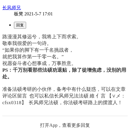
长风师兄
板凳
2021-5-7 17:01
路漫漫其修远兮，我将上下而求索。
敬奉我很爱的一句诗。
“如果你的脚下有一千名挑战者，
就把我算作第一千零一名。”
祝愿奋斗者心想事成，万事胜意。
PS：千万别看那些法硕劝退贴，除了徒增焦虑，没别的用
处。
准备法硕考研的小伙伴，备考中有什么疑惑，可以在文章
评论区留言 也可以私信长风师兄法法硕 維 亻言 【∨メ：
cfsx0318】 长风师兄法硕，你法硕考研路上的摆渡人！
打开App，查看更多回复