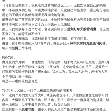
书。
（可真给我整蒙了，我从没想过背书能这么……）无数次我在自己的蜗居
中，捧着厚厚的分析，声嘶力竭地背诵，只觉自己声振寰宇，雷公电母远在
昆仑的王母娘娘仿佛都能听见我崩溃地背诵。
最开始尝试了艾宾浩斯记忆曲线，全称哎呀考试分析内容多到让您宾至如归
徜徉浩瀚知识海洋背不过千万记得去死记忆曲线。
第三天我就放弃了这个方法，老老实实给自己
规划好每天的背诵量
，什么复
不复习的，能背完就不错了。
PS：民法典颁布后，抓紧时间看了看解读网课。有了点印象。
英语：
这个时候继续用APP背单词，并且开始用
10年以前的真题练习阅读
。
每天大概
两三个
小时。
6月-7月
：
魔鬼般的六月啊……谁能想到，谁能想到，期末考试从6月初开始，直到7月
上旬结束，然后开始线上实习，7月24号，这个刻骨铭心的日子，是最后一
门课程的实验报告以及汇报的ddl。我本以为，我本以为24号，恐怖的大三
下学期就此告一段落。
可是——世间最恨是可是
7月30号，又蹦出一门早已被遗忘的课程的期末考！
So，这两个月的复习近乎为0，就连英语也停了。只能抽空复盘之前学习的
内容，大概浏览了下刑法典，民法典，宪法，顺便做一做真题的选择题（错
得一塌糊涂，以至于最后边哭边背，边哭边做题）。
这里想提一下
思维导图
，很多人都认为思维导图是构建法律体系的重要工