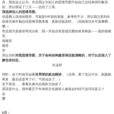
具，我也这么认为。并且我认为别人的思维导图不如自己总结来得印象深
刻，所以我花了三天——总结了三章。
我选择别人的思维导图。
但是网上流传的那些，可能是N年前的老版，参考性不大，所以我注意到长
风师兄每年都总结思维导图来着，更新还挺及时。（花钱省功夫可真爽啊，
嘤~）
而且因为直接背考试分析，我一开始没有形成完整的体系构架——真的很痛
苦。
很痛苦
痛苦
苦
所以当时
对照思维导图，关于各科的构建变得还挺清晰的，对于以后深入了
解也有好处。
长这样
同时，这个时候开始看
肖秀荣的政治精讲
。（没用，看了也记不住，刷题刷
再多，最后还是考了67。气死仙女了。）
至于英语……看看长难句后就听天由命了。
英语是什么，我华夏五千年传统文化接班人难道会纠结于这洋玩意儿？
会
嘤
8月：