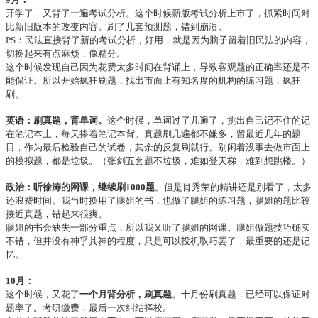
开学了，又背了一遍考试分析。这个时候新版考试分析上市了，抓紧时间对
比新旧版本的改变内容。刷了几套预测题，错到崩溃。
PS：民法直接背了新的考试分析，好用，就是因为脑子留着旧民法的内容，
切换起来有点麻烦，像精分。
这个时候发现自己因为花费太多时间在背诵上，导致客观题的正确率还是不
能保证。所以开始疯狂刷题，找出市面上有知名度的机构的练习题，疯狂
刷。
英语：刷真题，背单词。
这个时候，单词过了几遍了，挑出自己记不住的记
在笔记本上，每天捧着笔记本背。真题刷几遍都不嫌多，留最近几年的题
目，作为最后检验自己的试卷，其余的反复刷就行。别闲着没事去做市面上
的模拟题，都是垃圾。（张剑五套题不垃圾，难如登天梯，难到想跳楼。）
政治：听徐涛的网课，继续刷1000题
。但是肖秀荣的精讲还是别看了，太多
还浪费时间。我当时换用了腿姐的书，也做了腿姐的练习题，腿姐的题比较
接近真题，错起来很爽。
腿姐的书会缺失一部分重点，所以我又听了腿姐的网课。腿姐做题技巧确实
不错，但并没有神乎其神的程度，只是可以投机取巧罢了，最重要的还是记
忆。
10月：
这个时候，又花了
一个月背分析，刷真题
。十月份刷真题，已经可以保证对
题率了。考研缴费，最后一次纠结择校。