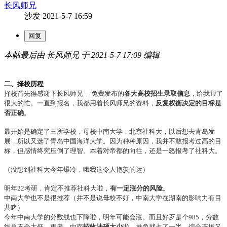
长风师兄
沙发
2021-5-7 16:59
本帖最后由 长风师兄 于 2021-5-7 17:09 编辑
二、择校历程
择校首先得感谢下长风师兄----免费发布的
各大高校招生录取信息
，给我帮了
很大的忙。一直到报名，我都用着长风师兄的资料，
反复权衡决定的目标是
否正确
。
最开始是确定了三所学校，母校中南大学，北京社科大，以后想去青岛发
展，所以又选了青岛中国海洋大学。因为种种原因，我并不敢报考过高的目
标，但感情终究压倒了理智。本着对帝都的向往，还是一怒报考了社科大。
（没想到社科大今年爆冷，哦我这令人艳羡的运）
明年22考研，肯定不推荐社科大啦，
有一定涨分的风险
。
中南大学也不是很推荐（并不是说母校不好，中南大学在湖南的影响力有目
共睹）
今年中南大学的分数线也下降啦，明年可能会涨。而且好歹是个985，分数
线总不会太低。再者，中南
招收法硕太少
啦，推免就占了一半，综合选拔又