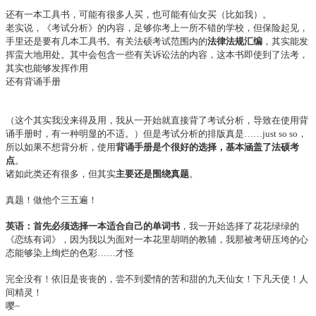
还有一本工具书，可能有很多人买，也可能有仙女买（比如我）。
老实说，《考试分析》的内容，足够你考上一所不错的学校，但保险起见，
手里还是要有几本工具书。有关法硕考试范围内的
法律法规汇编
，其实能发
挥蛮大地用处。其中会包含一些有关诉讼法的内容，这本书即使到了法考，
其实也能够发挥作用
还有背诵手册
（这个其实我没来得及用，我从一开始就直接背了考试分析，导致在使用背
诵手册时，有一种明显的不适。）但是考试分析的排版真是……just so so，
所以如果不想背分析，使用
背诵手册是个很好的选择，基本涵盖了法硕考
点
。
诸如此类还有很多，但其实
主要还是围绕真题
。
真题！做他个三五遍！
英语：首先必须选择一本适合自己的单词书
，我一开始选择了花花绿绿的
《恋练有词》，因为我以为面对一本花里胡哨的教辅，我那被考研压垮的心
态能够染上绚烂的色彩……才怪
完全没有！依旧是丧丧的，尝不到爱情的苦和甜的九天仙女！下凡天使！人
间精灵！
嘤~