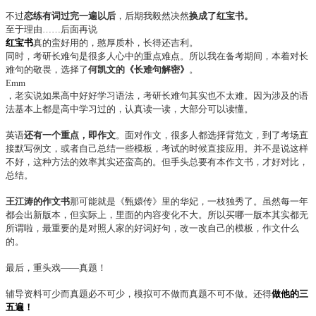
不过
恋练有词过完一遍以后
，后期我毅然决然
换成了红宝书。
至于理由……后面再说
红宝书
真的蛮好用的，憨厚质朴，长得还吉利。
同时，考研长难句是很多人心中的重点难点。所以我在备考期间，本着对长
难句的敬畏，选择了
何凯文的《长难句解密》
。
Emm
，老实说如果高中好好学习语法，考研长难句其实也不太难。因为涉及的语
法基本上都是高中学习过的，认真读一读，大部分可以读懂。
英语
还有一个重点，即作文
。面对作文，很多人都选择背范文，到了考场直
接默写例文，或者自己总结一些模板，考试的时候直接应用。并不是说这样
不好，这种方法的效率其实还蛮高的。但手头总要有本作文书，才好对比，
总结。
王江涛的作文书
那可能就是《甄嬛传》里的华妃，一枝独秀了。虽然每一年
都会出新版本，但实际上，里面的内容变化不大。所以买哪一版本其实都无
所谓啦，最重要的是对照人家的好词好句，改一改自己的模板，作文什么
的。
最后，重头戏——真题！
辅导资料可少而真题必不可少，模拟可不做而真题不可不做。还得
做他的三
五遍！