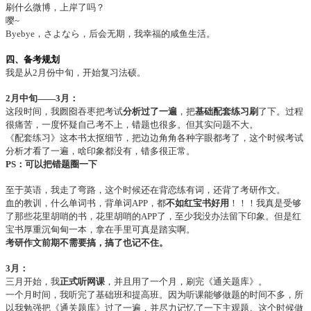
刷什么微博，上岸了吗？
嘤~
Byebye，さよなら，后会无期，我幸福的咸鱼生活。
四、备考规划
我是从2月份中旬，开始复习法硕。
2月中旬——3月：
这段时间，我囫囵吞枣把考试
分析过了一遍
，把
基础配套练习刷
了下。过程
很痛苦，一度怀疑自己考不上，错题也很多。但其实问题不大。
《配套练习》这本书太抠细节，把边边角角各种字眼都考了，这个时候考试
分析才看了一遍，啥印象都没有，错多很正常。
PS：可以把错题圈一下
至于英语，我走了弯路，这个时候还在背恋练有词，还背了考研作文。
血的教训，什么单词书，背单词APP，都
不如红宝书好用
！！！我真是受够
了那些花里胡哨的书，花里胡哨的APP了，至少我没办法留下印象。但是红
宝书厚重沉甸甸一本，拿在手里可真是踏实啊。
考研作文前期不需要搞，搞了也记不住。
3月：
三月开始，我
正式听网课
，并且用了一个月，刷完《通关题库》。
一个月时间，我听完了基础班和提高班。因为听课能够做题的时间不多，所
以我勉强把《通关题库》过了一遍，并尽力记忆了一下主观题。这个时候做