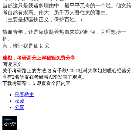
当然这只是我诸多理由中，最平平无奇的一个啦。仙女跨
考自然有崇高、伟大、虽千万人吾往矣的理由。
（主要是想匡扶正义，保护百姓。）
热血青年，还是应该趁着热血未凉的时候，为理想搏一
把。
害，谁让我是仙女呢
速戳，考研高分上岸秘籍免费分享
阅读原文
关于
考研路上的方法,各有千秋!2021社科大学姐超暖心经验分
享
有
2
名研友在考研帮APP发表了观点。
下载考研帮，立即查看全部内容
只看楼主
收藏
分享