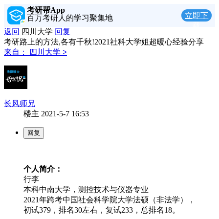
考研帮App
立即下
百万考研人的学习聚集地
载
返回
四川大学
回复
考研路上的方法,各有千秋!2021社科大学姐超暖心经验分享
来自：
四川大学
>
长风师兄
楼主
2021-5-7 16:53
个人简介：
行李
本科中南大学，测控技术与仪器专业
2021年跨考中国社会科学院大学法硕（非法学），
初试379，排名30左右，复试233，总排名18。