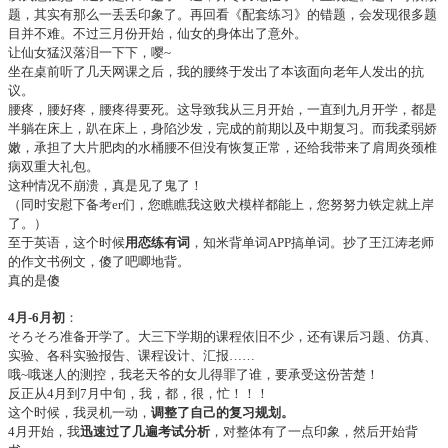
题，其实有那么一丢丢印象了。再回看《配套练习》的错题，会发现很多题
目并不难。不过三月份开始，仙女的身体出了意外。
让仙女猛汉落泪一下下，嘤~
坐在桌前听了几天网课之后，我的腰终于发出了本该面向老年人发出的抗
议。
腰疼，腰好疼，腰疼得要死。这导致我从三月开始，一直到九月开学，都是
半躺在床上，趴在床上，身陷沙发，完成的前期以及中期复习。而我柔弱娇
嫩，承担了大片肥肉的水桶腰不但没有恢复正常，还给我带来了肩周炎颈椎
病双重大礼包。
这种情况不崩溃，真是见了鬼了！
（同时安慰下备考er们，您瞧瞧我这败犬模样都能上，您努努力铁定就上岸
了。）
至于英语，这个时候
用恋练有词
，知米背单词APP搞单词。抄了王江涛老师
的作文书例文，傻了吧唧地背。
真的是傻
4月-6月初
：
そろそろ准备开学了。大三下学期的课程依旧不少，还有课后习题、仿真、
实验、各科实验报告、课程设计、汇报……
哦~哦迷人的测控，我老天爷的女儿得罪了谁，要承受这份苦楚！
反正从4月到7月中旬，我，都，很，忙！！！
这个时候，我灵机一动，
调整了自己的复习规划。
4月开始，我
迅速过了几遍考试分析
，对整体有了一点印象，然后开始背