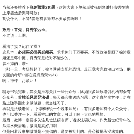
当然还要推荐下
张剑预测5套题
（欢迎大家下单然后被张剑降维打击摁在地
上摩擦然后哭唧唧放）
胡说什么，不管5套卷有多难都不要放弃啊喂！
政治：首先，肖秀荣yyds。
不过说，上图。
看清了摸？记住了摸？
这几本，
必须买必须买必须买
。求求你们千万要买。不管政治是跟了徐涛腿
姐还是蒋中挺，肖秀荣是绝对不能少的。
躲不掉的，嘤~
（那一天
，考研想起了，被肖秀荣支配的恐惧。反正我考完政治出考场，朋
友圈的考研er都在说肖秀荣yyds）
啊，神様、お願い！
辅导书说完啦，其次是推荐关注一些公众号，比如很多法硕培训机构都会有
公众号，
首推长风师兄法硕
，每天都会推送练习题，这个真的蛮方便，走在
路上随手翻出来做做题，就当练习了。
再就是法硕老师，（悄咪咪说一个魏来师兄），有很多老师有个人公众号，
也可以关注一下。看看推出的文章，可以了解下大佬的思想。
最后，微博一定要多关注几位法硕老师，诸多法硕机构。作为新世纪青年吃
瓜灌水聚居地，微博是真好用啊……
但是闲着没事刷微博是不提倡的，是要被批判的。是必被摁头浸猪笼的。