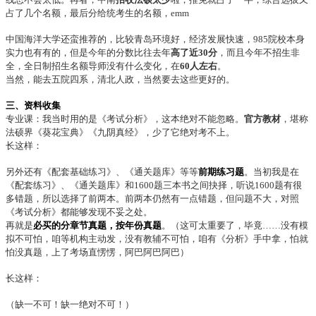
占了几个名额，最后分给统考生的名额，emm
中国海洋大学还蛮推荐的，比较青岛环境好，经济发展快速，985院校本身
实力也有有的，但是今年的分数比往去年
高了近30分
，而且今年不招生非
全，全日制招生名额导师没有什么变化，在
60人左右
。
当然，能去五院四系，清北人政，当然要去这些更好的。
三、资料收集
专业课：我当时用的是《考试分析》，这本绝对不能忽略。
官方教材
，堪称
法硕界《葵花宝典》《九阴真经》，少了它绝对考不上。
长这样：
另外还有《配套基础练习》、《通关题库》等等
前期练习题
。当初我是在
《配套练习》、《通关题库》和1600题三本书之间抉择，听说1600题有很
多错题，所以选择了前两本。前两本仍然有一点错题，但问题不大，对照
《考试分析》都能够发现不妥之处。
再就是
必买的分章节真题，按年份真题
。（这可太重要了，毕竟……没有模
拟不可怕，咱等机构主动发，没有教辅不可怕，咱有《分析》手中拿，怕就
怕没真题，上了考场直愣愣，阿巴阿巴阿巴
）
长这样：
（缺一不可！缺一绝对不可！）