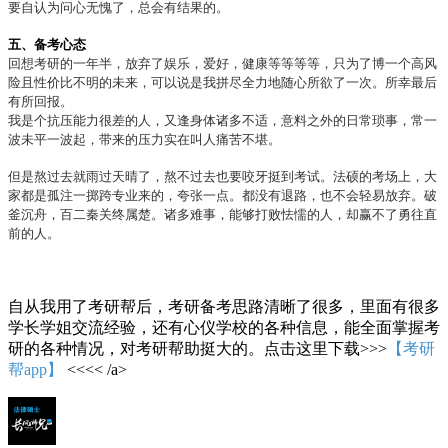
要自认为问心无愧了，总会有结果的。
五、备考心态
回想考研的一年半，放弃了娱乐，爱好，健康等等等等，只为了博一个高风
险且性价比不明的未来，可以说是我拼尽全力地随心所欲了一次。所幸最后
有所回报。
我是个抗压能力很差的人，又逢身体诸多不适，意料之外的日常琐事，常一
波未平一波起，带来的压力实在叫人痛苦不堪。
但是熬过去就雨过天晴了，熬不过去也要咬牙挺到考试。法硕的考场上，大
家都是孤注一掷跨专业来的，夸张一点。都没有退路，也不会轻易放弃。破
釜沉舟，百二秦关终属楚。诸多难事，能够打败怯懦的人，却赢不了勇往直
前的人。
自从我用了考研帮后，考研备考思路清晰了很多，里面有很多
学长学姐交流经验，还有心仪学校的各种信息，能全面掌握考
研的各种情况，对考研帮助挺大的。点击这里下载>>>
【考研
帮app】
<<<< /a>