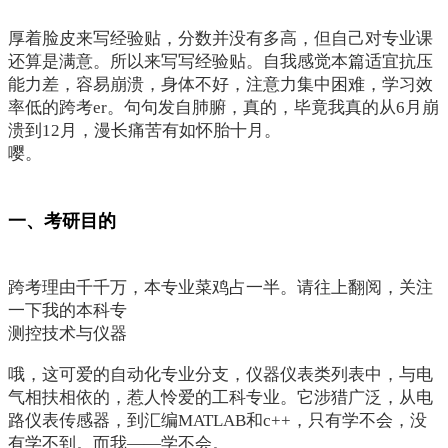
厚着脸皮来写经验贴，分数并没有多高，但自己对专业课
还算是满意。所以来写写经验贴。自我感觉本篇适宜抗压
能力差，容易崩溃，身体不好，注意力集中困难，学习效
率低的跨考er。句句发自肺腑，真的，毕竟我真的从6月崩
溃到12月，漫长痛苦有如怀胎十月。
嘤。
一、考研目的
跨考理由千千万，本专业菜鸡占一半。请往上翻阅，关注
一下我的本科专
测控技术与仪器
哦，这可爱的自动化专业分支，仪器仪表类列表中，与电
气相扶相依的，惹人怜爱的工科专业。它涉猎广泛，从电
路仪表传感器，到汇编MATLAB和c++，只有学不会，没
有学不到。而我——学不会。