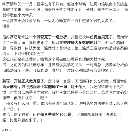
终于清静的一个月，腰疼也有了好转。但这个时候，注意力难以集中的缺点
暴露了出来。每一小时，我会忍不住走神走个几十分钟。每学个三两天，我
就得歇他个大半天。
一边捧着小说嘻嘻哈哈，一边内心唾弃自己自甘堕落的时刻太多了。
泪目
但好歹还是拿这
一个月背完了一遍分析
。并且把按年份
真题刷完
了。因为背
过了一遍，而且真题也刷过，所以
能够理解大多数的题目
了。但我性格问
题，导致我一向认为第一遍做对才是学会，第二遍第三遍做对都是背答案的
结果，不能证明我学会了。
这么想还蛮有道理的。哦我这个看破红尘看穿真理的大哲学家。
另：之前因为民法典颁布，并没有认真学习民法，一时着急，把考试分析的
旧民法背了一遍。（我真傻，真的）不过好歹对民法有点儿印象了。
英语：开始正式做真题了
。定时做一套题，阅读翻译作文全都做，后面拿出
两天解析，强行把阅读手写翻译了一遍
。对于作文，我还保留着高中的习
惯，作文自己亲手写才踏实。背的例文总感觉不是自己的。虽然写作文确实
痛苦，但痛并快乐……吧？
（那又有什么用，嘤。政治和英语全部沦陷。说明我的方法并不对，给大家
排个雷。）
政治：这个时候，还在
做肖秀荣的1000题
。（1000题真好用！多做四五
遍，比乱刷题好多了。）
9月：