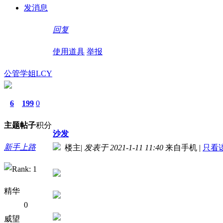
发消息
回复
使用道具
举报
公管学姐LCY
6
199
0
主题
帖子
积分
沙发
新手上路
楼主
|
发表于 2021-1-11 11:40
来自手机
|
只看
精华
0
威望