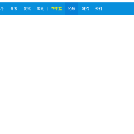
报考
备考
复试
调剂
帮学堂
论坛
研招
资料