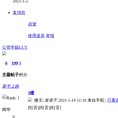
2021-1-2
发消息
回复
使用道具
举报
公管学姐LCY
6
199
0
主题
帖子
积分
新手上路
5
楼
楼主
|
发表于 2021-1-14 11:16
来自手机
|
只看
[吐舌][吐舌][吐舌]
精华
0