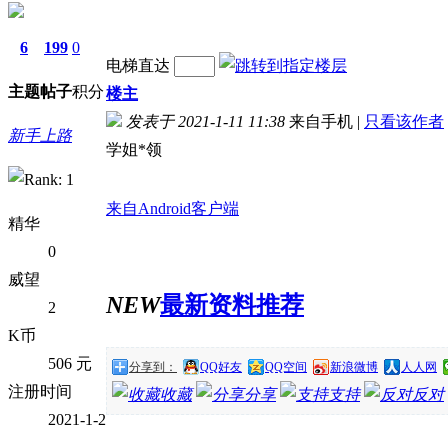
6
199
0
电梯直达
主题
帖子
积分
楼主
发表于 2021-1-11 11:38
来自手机
|
只看该作者
新手上路
学姐*领
来自Android客户端
精华
0
威望
NEW
最新资料推荐
2
K币
506 元
分享到：
QQ好友
QQ空间
新浪微博
人人网
注册时间
收藏
分享
支持
反对
2021-1-2