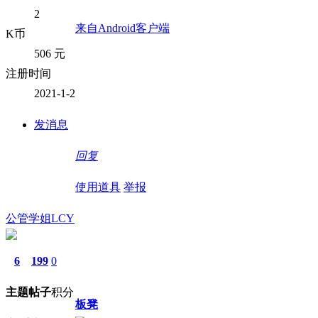
2
来自Android客户端
K币
506 元
注册时间
2021-1-2
发消息
回复
使用道具
举报
公管学姐LCY
6
199
0
主题
帖子
积分
板凳