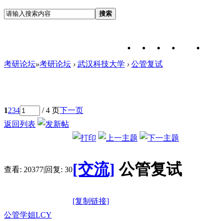
搜索
考研论坛
»
考研论坛
›
武汉科技大学
›
公管复试
1
2
3
4
/ 4 页
下一页
返回列表
[交流]
公管复试
查看:
20377
|
回复:
30
[复制链接]
公管学姐LCY