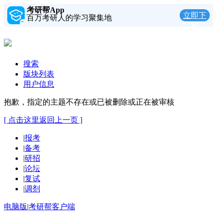
考研帮App
立即下
百万考研人的学习聚集地
载
搜索
版块列表
用户信息
抱歉，指定的主题不存在或已被删除或正在被审核
[ 点击这里返回上一页 ]
|
报考
|
备考
|
研招
|
论坛
|
复试
|
调剂
电脑版
|
考研帮客户端