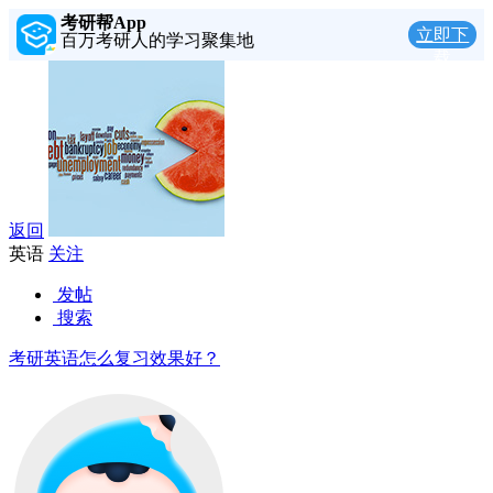
考研帮App
立即下
百万考研人的学习聚集地
载
返回
英语
关注
发帖
搜索
考研英语怎么复习效果好？