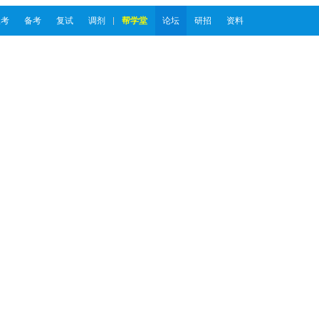
报考
备考
复试
调剂
帮学堂
论坛
研招
资料