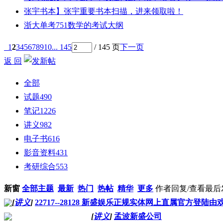
张宇书本】张宇重要书本扫描，进来领取啦！
浙大单考751数学的考试大纲
1
2
3
4
5
6
7
8
9
10
... 145
/ 145 页
下一页
返 回
全部
试题
490
笔记
1226
讲义
982
电子书
616
影音资料
431
考研综合
553
新窗
全部主题
最新
热门
热帖
精华
更多
作者
回复/查看
最后
[
讲义
]
22717--28128 新盛娱乐正规实体网上直属官方登陆由
[
讲义
]
孟波新盛公司