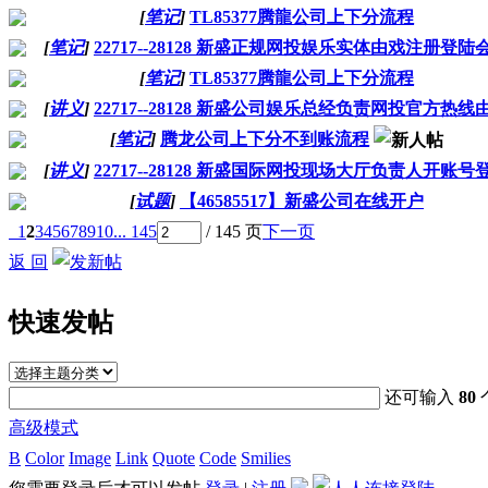
[
笔记
]
TL85377腾龍公司上下分流程
[
笔记
]
22717--28128 新盛正规网投娱乐实体由戏注册登陆
[
笔记
]
TL85377腾龍公司上下分流程
[
讲义
]
22717--28128 新盛公司娱乐总经负责网投官方热线
[
笔记
]
腾龙公司上下分不到账流程
[
讲义
]
22717--28128 新盛国际网投现场大厅负责人开账号
[
试题
]
【46585517】新盛公司在线开户
1
2
3
4
5
6
7
8
9
10
... 145
/ 145 页
下一页
返 回
快速发帖
还可输入
80
高级模式
B
Color
Image
Link
Quote
Code
Smilies