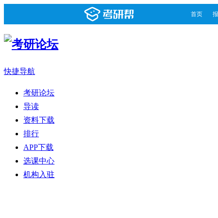
首页
快捷导航
考研论坛
导读
资料下载
排行
APP下载
选课中心
机构入驻