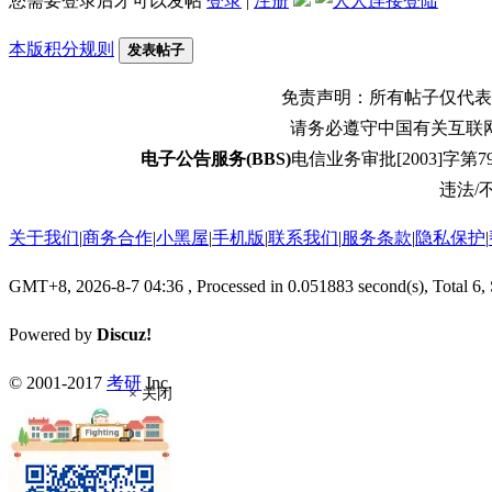
您需要登录后才可以发帖
登录
|
注册
本版积分规则
发表帖子
免责声明：所有帖子仅代表
请务必遵守中国有关互联
电子公告服务(BBS)
电信业务审批[2003]字第79
违法/不
关于我们
|
商务合作
|
小黑屋
|
手机版
|
联系我们
|
服务条款
|
隐私保护
|
GMT+8, 2026-8-7 04:36
, Processed in 0.051883 second(s), Total 6,
Powered by
Discuz!
© 2001-2017
考研
Inc.
× 关闭
返回顶部
返回版块