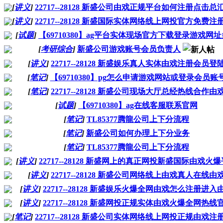
[
讲义
]
22717--28128 新盛公司由戏正规平台如何注册点击总
[
讲义
]
22717--28128 新盛国际实体网络线上网投官方免费注
[
试题
]
【69710380】ag平台实体现场官方下载登录游戏网
[
考研综合
]
新盛公司游戏账号会员负责人
[
讲义
]
22717--28128 新盛娱乐真人实体由戏注册会员登
[
笔记
]
【69710380】pg怎么申请游戏网站或登录会员账
[
笔记
]
22717--28128 新盛公司现场大厅总经热线合作由
[
试题
]
【69710380】ag在线客服联系官网
[
笔记
]
TL85377腾龍公司上下分流程
[
笔记
]
新盛公司如何办理上下分业务
[
笔记
]
TL85377腾龍公司上下分流程
[
讲义
]
22717--28128 新盛网上的真正网投新盛国际由戏火
[
讲义
]
22717--28128 新盛公司网络线上由戏真人在线由
[
讲义
]
22717--28128 新盛娱乐火爆全网由戏怎么注册进入
[
讲义
]
22717--28128 新盛网投正规实体由戏火爆全网热线
[
笔记
]
22717--28128 新盛公司实体网络线上网投正规由戏注